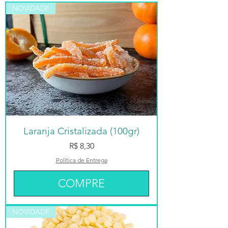
NOVIDADE
Laranja Cristalizada (100gr)
Preço
R$ 8,30
Política de Entrega
COMPRE
NOVIDADE