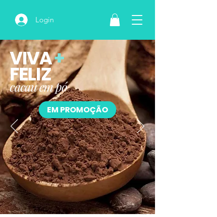
Login
VIVA
+
FELIZ
cacau em pó
EM PROMOÇÃO