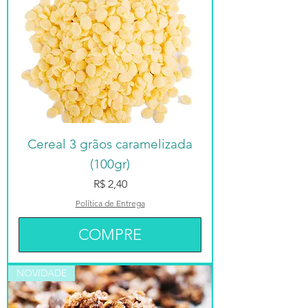
Cereal 3 grãos caramelizada
(100gr)
Preço
R$ 2,40
Política de Entrega
COMPRE
NOVIDADE