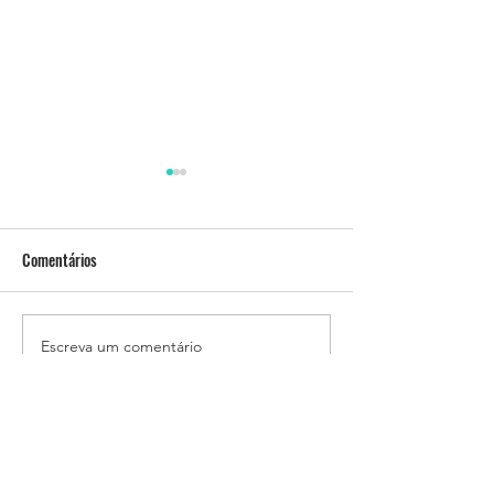
Comentários
Petisco para final 
Pão Low Carb Super Crocante
Escreva um comentário
SAÚDE