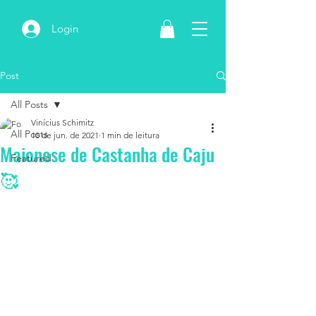
Login
Post
All Posts
Vinícius Schimitz
All Posts
10 de jun. de 2021
1 min de leitura
Maionese de Castanha de Caju
Featured
🥰