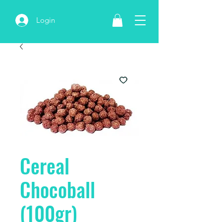
Login
Cereal
Chocoball
(100gr)