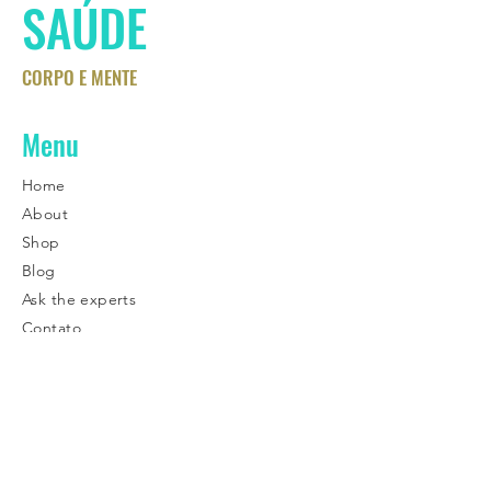
SAÚDE
CORPO E MENTE
Menu
Home
About
Shop
Blog
Ask the experts
Contato
Contatos
+55 54
9 9163-2939
Eugenio Valduga, 184, Licorsul,