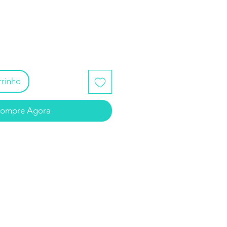
promocional
rrinho
ompre Agora