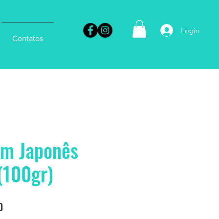
Login
Contatos
m Japonês
(100gr)
Preço
0