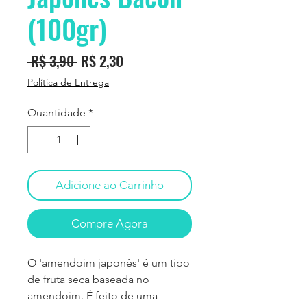
(100gr)
Preço
Preço
 R$ 3,90 
R$ 2,30
normal
promocional
Política de Entrega
Quantidade
*
Adicione ao Carrinho
Compre Agora
O 'amendoim japonês' é um tipo
de fruta seca baseada no
amendoim. É feito de uma