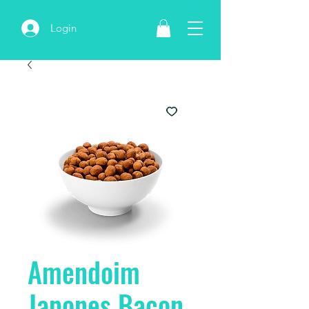
Login
Amendoim
Japones Bacon